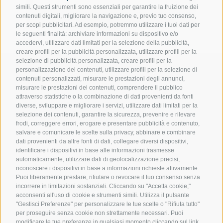
simili. Questi strumenti sono essenziali per garantire la fruizione dei
contenuti digitali, migliorare la navigazione e, previo tuo consenso,
per scopi pubblicitari. Ad esempio, potremmo utilizzare i tuoi dati per
le seguenti finalità: archiviare informazioni su dispositivo e/o
accedervi, utilizzare dati limitati per la selezione della pubblicità,
creare profili per la pubblicità personalizzata, utilizzare profili per la
selezione di pubblicità personalizzata, creare profili per la
personalizzazione dei contenuti, utilizzare profili per la selezione di
contenuti personalizzati, misurare le prestazioni degli annunci,
misurare le prestazioni dei contenuti, comprendere il pubblico
Contattateci
attraverso statistiche o la combinazione di dati provenienti da fonti
diverse, sviluppare e migliorare i servizi, utilizzare dati limitati per la
selezione dei contenuti, garantire la sicurezza, prevenire e rilevare
Gasthof Kircher | Fam. Harder
frodi, correggere errori, erogare e presentare pubblicità e contenuto,
Via Umes 10 | 39050 Fiè allo Sciliar (BZ) | Italia
salvare e comunicare le scelte sulla privacy, abbinare e combinare
dati provenienti da altre fonti di dati, collegare diversi dispositivi,
Tel.
+39 0471 725 151
identificare i dispositivi in base alle informazioni trasmesse
Fax
+39 0471 724 396
automaticamente, utilizzare dati di geolocalizzazione precisi,
info@gasthof-kircher.it
riconoscere i dispositivi in base a informazioni richieste attivamente.
Puoi liberamente prestare, rifiutare o revocare il tuo consenso senza
incorrere in limitazioni sostanziali. Cliccando su "Accetta cookie,"
acconsenti all'uso di cookie e strumenti simili. Utilizza il pulsante
"Gestisci Preferenze" per personalizzare le tue scelte o "Rifiuta tutto"
per proseguire senza cookie non strettamente necessari. Puoi
modificare le tue preferenze in qualsiasi momento cliccando sul link