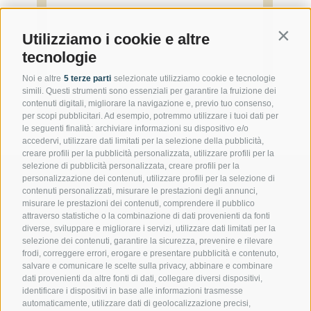
Contin
Utilizziamo i cookie e altre
tecnologie
Noi e altre
5 terze parti
selezionate utilizziamo cookie e tecnologie
simili. Questi strumenti sono essenziali per garantire la fruizione dei
contenuti digitali, migliorare la navigazione e, previo tuo consenso,
per scopi pubblicitari. Ad esempio, potremmo utilizzare i tuoi dati per
le seguenti finalità: archiviare informazioni su dispositivo e/o
accedervi, utilizzare dati limitati per la selezione della pubblicità,
creare profili per la pubblicità personalizzata, utilizzare profili per la
selezione di pubblicità personalizzata, creare profili per la
personalizzazione dei contenuti, utilizzare profili per la selezione di
contenuti personalizzati, misurare le prestazioni degli annunci,
misurare le prestazioni dei contenuti, comprendere il pubblico
Contattateci
attraverso statistiche o la combinazione di dati provenienti da fonti
diverse, sviluppare e migliorare i servizi, utilizzare dati limitati per la
selezione dei contenuti, garantire la sicurezza, prevenire e rilevare
Gasthof Kircher | Fam. Harder
frodi, correggere errori, erogare e presentare pubblicità e contenuto,
Via Umes 10 | 39050 Fiè allo Sciliar (BZ) | Italia
salvare e comunicare le scelte sulla privacy, abbinare e combinare
dati provenienti da altre fonti di dati, collegare diversi dispositivi,
Tel.
+39 0471 725 151
identificare i dispositivi in base alle informazioni trasmesse
Fax
+39 0471 724 396
automaticamente, utilizzare dati di geolocalizzazione precisi,