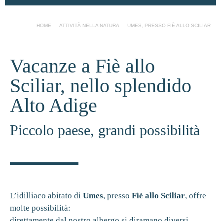
HOME
ATTIVITÀ NELLA NATURA
UMES, PRESSO FIÈ ALLO SCILIAR
Vacanze a Fiè allo
Sciliar, nello splendido
Alto Adige
Piccolo paese, grandi possibilità
L’idilliaco abitato di
Umes
, presso
Fiè allo Sciliar
, offre
molte possibilità:
direttamente dal nostro albergo si diramano diversi