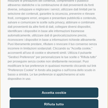
misurare le prestazioni dei contenuti, comprendere il pubblico
Contattateci
attraverso statistiche o la combinazione di dati provenienti da fonti
diverse, sviluppare e migliorare i servizi, utilizzare dati limitati per la
selezione dei contenuti, garantire la sicurezza, prevenire e rilevare
Gasthof Kircher | Fam. Harder
frodi, correggere errori, erogare e presentare pubblicità e contenuto,
Via Umes 10 | 39050 Fiè allo Sciliar (BZ) | Italia
salvare e comunicare le scelte sulla privacy, abbinare e combinare
dati provenienti da altre fonti di dati, collegare diversi dispositivi,
Tel.
+39 0471 725 151
identificare i dispositivi in base alle informazioni trasmesse
Fax
+39 0471 724 396
automaticamente, utilizzare dati di geolocalizzazione precisi,
info@gasthof-kircher.it
riconoscere i dispositivi in base a informazioni richieste attivamente.
Puoi liberamente prestare, rifiutare o revocare il tuo consenso senza
incorrere in limitazioni sostanziali. Cliccando su "Accetta cookie,"
acconsenti all'uso di cookie e strumenti simili. Utilizza il pulsante
"Gestisci Preferenze" per personalizzare le tue scelte o "Rifiuta tutto"
per proseguire senza cookie non strettamente necessari. Puoi
modificare le tue preferenze in qualsiasi momento cliccando sul link
"Preferenze Cookie" in fondo alla pagina o sull'icona dello scudo in
basso a sinistra. Le tue preferenze si applicheranno al solo
dispositivo in uso.
CREDITS
|
MWST.NR. IT00747240216
Accetta cookie
Rifiuta tutto