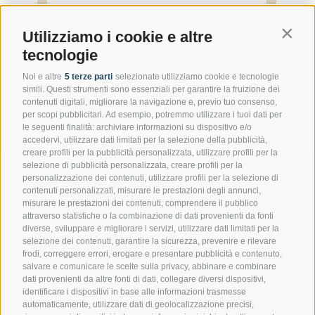
Contin
Utilizziamo i cookie e altre
tecnologie
Noi e altre
5 terze parti
selezionate utilizziamo cookie e tecnologie
simili. Questi strumenti sono essenziali per garantire la fruizione dei
contenuti digitali, migliorare la navigazione e, previo tuo consenso,
per scopi pubblicitari. Ad esempio, potremmo utilizzare i tuoi dati per
le seguenti finalità: archiviare informazioni su dispositivo e/o
accedervi, utilizzare dati limitati per la selezione della pubblicità,
creare profili per la pubblicità personalizzata, utilizzare profili per la
selezione di pubblicità personalizzata, creare profili per la
personalizzazione dei contenuti, utilizzare profili per la selezione di
contenuti personalizzati, misurare le prestazioni degli annunci,
misurare le prestazioni dei contenuti, comprendere il pubblico
Contattateci
attraverso statistiche o la combinazione di dati provenienti da fonti
diverse, sviluppare e migliorare i servizi, utilizzare dati limitati per la
selezione dei contenuti, garantire la sicurezza, prevenire e rilevare
Gasthof Kircher | Fam. Harder
frodi, correggere errori, erogare e presentare pubblicità e contenuto,
Via Umes 10 | 39050 Fiè allo Sciliar (BZ) | Italia
salvare e comunicare le scelte sulla privacy, abbinare e combinare
dati provenienti da altre fonti di dati, collegare diversi dispositivi,
Tel.
+39 0471 725 151
identificare i dispositivi in base alle informazioni trasmesse
Fax
+39 0471 724 396
automaticamente, utilizzare dati di geolocalizzazione precisi,
info@gasthof-kircher.it