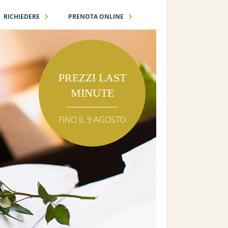
›
›
RICHIEDERE
PRENOTA ONLINE
PREZZI LAST
MINUTE
FINO IL 9 AGOSTO