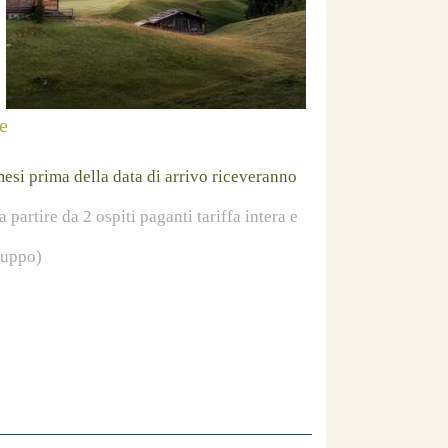
e
esi prima della data di arrivo riceveranno
a partire da 2 ospiti paganti tariffa intera e
ruppo)