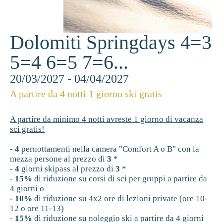
Dolomiti Springdays 4=3
5=4 6=5 7=6...
20/03/2027 - 04/04/2027
A partire da 4 notti 1 giorno ski gratis
A partire da minimo 4 notti avreste 1 giorno di vacanza
sci gratis!
-
4
pernottamenti nella camera "Comfort A o B" con la
mezza persone al prezzo di
3
*
-
4
giorni skipass al prezzo di
3
*
-
15%
di riduzione su corsi di sci per gruppi a partire da
4 giorni o
- 10%
di riduzione su 4x2 ore di lezioni private (ore 10-
12 o ore 11-13)
-
15%
di riduzione su noleggio ski a partire da 4 giorni