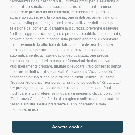
personalizzazione dei contenuti, utilizzare profili per la selezione di
contenuti personalizzati, misurare le prestazioni degli annunci,
misurare le prestazioni dei contenuti, comprendere il pubblico
Contattateci
attraverso statistiche o la combinazione di dati provenienti da fonti
diverse, sviluppare e migliorare i servizi, utilizzare dati limitati per la
selezione dei contenuti, garantire la sicurezza, prevenire e rilevare
Gasthof Kircher | Fam. Harder
frodi, correggere errori, erogare e presentare pubblicità e contenuto,
Via Umes 10 | 39050 Fiè allo Sciliar (BZ) | Italia
salvare e comunicare le scelte sulla privacy, abbinare e combinare
dati provenienti da altre fonti di dati, collegare diversi dispositivi,
Tel.
+39 0471 725 151
identificare i dispositivi in base alle informazioni trasmesse
Fax
+39 0471 724 396
automaticamente, utilizzare dati di geolocalizzazione precisi,
info@gasthof-kircher.it
riconoscere i dispositivi in base a informazioni richieste attivamente.
Puoi liberamente prestare, rifiutare o revocare il tuo consenso senza
incorrere in limitazioni sostanziali. Cliccando su "Accetta cookie,"
acconsenti all'uso di cookie e strumenti simili. Utilizza il pulsante
"Gestisci Preferenze" per personalizzare le tue scelte o "Rifiuta tutto"
per proseguire senza cookie non strettamente necessari. Puoi
modificare le tue preferenze in qualsiasi momento cliccando sul link
"Preferenze Cookie" in fondo alla pagina o sull'icona dello scudo in
basso a sinistra. Le tue preferenze si applicheranno al solo
dispositivo in uso.
CREDITS
|
MWST.NR. IT00747240216
Accetta cookie