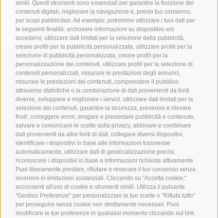
simili. Questi strumenti sono essenziali per garantire la fruizione dei
contenuti digitali, migliorare la navigazione e, previo tuo consenso,
per scopi pubblicitari. Ad esempio, potremmo utilizzare i tuoi dati per
le seguenti finalità: archiviare informazioni su dispositivo e/o
accedervi, utilizzare dati limitati per la selezione della pubblicità,
creare profili per la pubblicità personalizzata, utilizzare profili per la
selezione di pubblicità personalizzata, creare profili per la
personalizzazione dei contenuti, utilizzare profili per la selezione di
contenuti personalizzati, misurare le prestazioni degli annunci,
misurare le prestazioni dei contenuti, comprendere il pubblico
Contattateci
attraverso statistiche o la combinazione di dati provenienti da fonti
diverse, sviluppare e migliorare i servizi, utilizzare dati limitati per la
selezione dei contenuti, garantire la sicurezza, prevenire e rilevare
Gasthof Kircher | Fam. Harder
frodi, correggere errori, erogare e presentare pubblicità e contenuto,
Via Umes 10 | 39050 Fiè allo Sciliar (BZ) | Italia
salvare e comunicare le scelte sulla privacy, abbinare e combinare
dati provenienti da altre fonti di dati, collegare diversi dispositivi,
Tel.
+39 0471 725 151
identificare i dispositivi in base alle informazioni trasmesse
Fax
+39 0471 724 396
automaticamente, utilizzare dati di geolocalizzazione precisi,
info@gasthof-kircher.it
riconoscere i dispositivi in base a informazioni richieste attivamente.
Puoi liberamente prestare, rifiutare o revocare il tuo consenso senza
incorrere in limitazioni sostanziali. Cliccando su "Accetta cookie,"
acconsenti all'uso di cookie e strumenti simili. Utilizza il pulsante
"Gestisci Preferenze" per personalizzare le tue scelte o "Rifiuta tutto"
per proseguire senza cookie non strettamente necessari. Puoi
modificare le tue preferenze in qualsiasi momento cliccando sul link