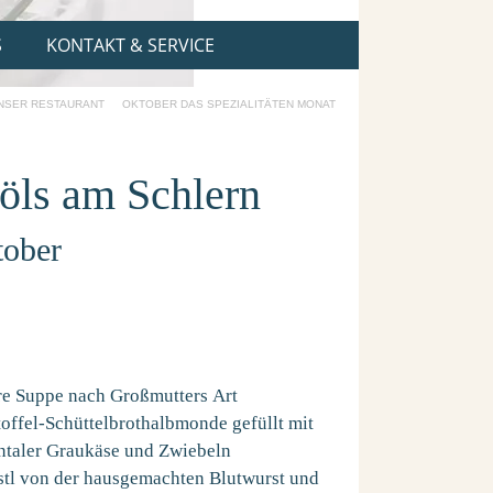
S
KONTAKT & SERVICE
NSER RESTAURANT
OKTOBER DAS SPEZIALITÄTEN MONAT
Völs am Schlern
tober
re Suppe nach Großmutters Art
offel-Schüttelbrothalbmonde gefüllt mit
ntaler Graukäse und Zwiebeln
stl von der hausgemachten Blutwurst und