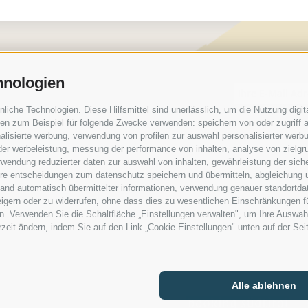
Newslett
hnologien
che Technologien. Diese Hilfsmittel sind unerlässlich, um die Nutzung digita
n zum Beispiel für folgende Zwecke verwenden: speichern von oder zugriff a
Wetter
 (BZ) | Italien
lisierte werbung, verwendung von profilen zur auswahl personalisierter werbun
Webcam
 der werbeleistung, messung der performance von inhalten, analyse von zielgr
wendung reduzierter daten zur auswahl von inhalten, gewährleistung der sich
Fotogale
ihre entscheidungen zum datenschutz speichern und übermitteln, abgleichung 
hand automatisch übermittelter informationen, verwendung genauer standortda
rweigern oder zu widerrufen, ohne dass dies zu wesentlichen Einschränkungen f
. Verwenden Sie die Schaltfläche „Einstellungen verwalten", um Ihre Auswah
erzeit ändern, indem Sie auf den Link „Cookie-Einstellungen" unten auf der Sei
Alle ablehnen