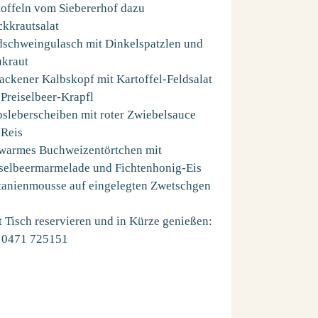
toffeln vom Siebererhof dazu
ckkrautsalat
dschweingulasch mit Dinkelspatzlen und
bucherspecial im Herbst
Goldener
ukraut
13.09.2026 - 31.10.2026
27.09.2026 - 
ckener Kalbskopf mit Kartoffel-Feldsalat
 5 Nächte mit Halbpension 5%
ab 3 Nächte
ab € 108,
Preiselbeer-Krapfl
Ermäßigung
inkl. Halb
sleberscheiben mit roter Zwiebelsauce
 Reis
Details zum Angebot
Details zum
warmes Buchweizentörtchen mit
alle Angebote im Überblick
alle Angebote 
iselbeermarmelade und Fichtenhonig-Eis
tanienmousse auf eingelegten Zwetschgen
t Tisch reservieren und in Kürze genießen:
 0471 725151