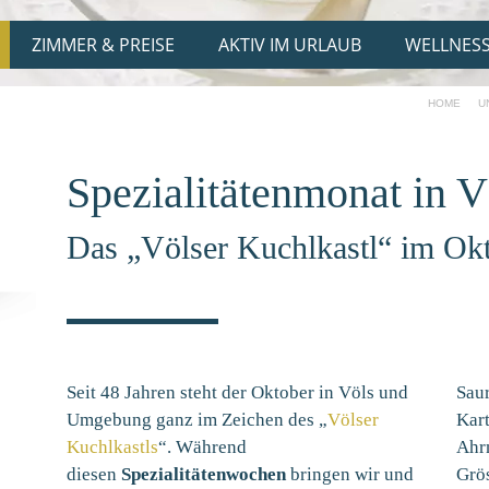
ZIMMER & PREISE
AKTIV IM URLAUB
WELLNES
HOME
U
Spezialitätenmonat in 
Das „Völser Kuchlkastl“ im Ok
Seit 48 Jahren steht der Oktober in Völs und
Sau
Umgebung ganz im Zeichen des „
Völser
Kart
Kuchlkastls
“. Während
Ahr
diesen
Spezialitätenwochen
bringen wir und
Grö