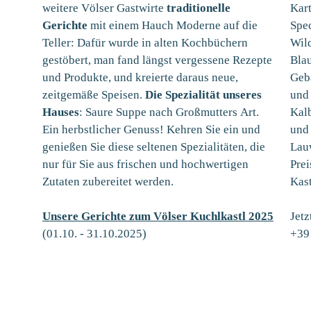
weitere Völser Gastwirte
traditionelle
Kar
Gerichte
mit einem Hauch Moderne auf die
Spe
Teller: Dafür wurde in alten Kochbüchern
Wil
Sommer in den Dolomiten
Früh
gestöbert, man fand längst vergessene Rezepte
Bla
27.08.2026 - 25.09.2026
und Produkte, und kreierte daraus neue,
Geba
ab € 91,- pro Person/Nacht ÜF
ab
zeitgemäße Speisen.
Die Spezialität unseres
und 
Hauses
: Saure Suppe nach Großmutters Art.
Kalb
Details zum Angebot
Ein herbstlicher Genuss! Kehren Sie ein und
und
genießen Sie diese seltenen Spezialitäten, die
Lau
alle Angebote im Überblick
nur für Sie aus frischen und hochwertigen
Pre
Zutaten zubereitet werden.
Kas
Unsere Gerichte zum Völser Kuchlkastl 2025
Jetz
(01.10. - 31.10.2025)
+39