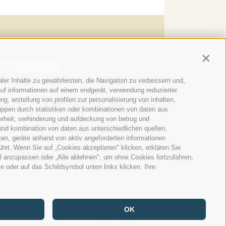
er abonnieren
Contin
→
ler Inhalte zu gewährleisten, die Navigation zu verbessern und,
uf informationen auf einem endgerät, verwendung reduzierter
g, erstellung von profilen zur personalisierung von inhalten,
s
uppen durch statistiken oder kombinationen von daten aus
erheit, verhinderung und aufdeckung von betrug und
rie
und kombination von daten aus unterschiedlichen quellen,
ten, geräte anhand von aktiv angeforderten informationen
ührt. Wenn Sie auf „Cookies akzeptieren" klicken, erklären Sie
l anzupassen oder „Alle ablehnen", um ohne Cookies fortzufahren,
te oder auf das Schildsymbol unten links klicken. Ihre
OK