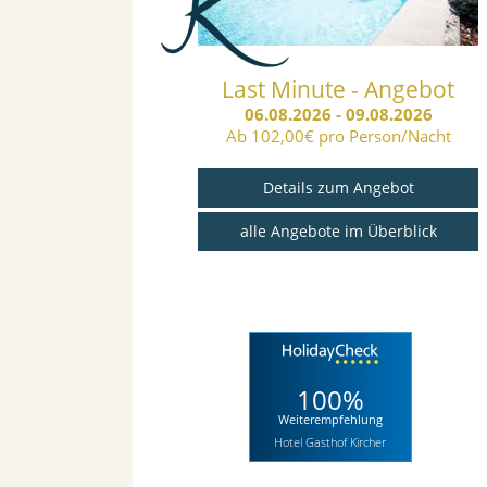
ays 4=3 5=4
Last Minute - Angebot
..
06.08.2026 - 09.08.2026
Ab 102,00€ pro Person/Nacht
.04.2027
 Skitag gratis
Details zum Angebot
ngebot
alle Angebote im Überblick
Überblick
100%
Weiterempfehlung
Hotel Gasthof Kircher