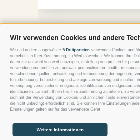
Kontaktieren Sie uns
Wir verwenden Cookies und andere Tec
Wir und andere ausgewählte
5 Drittparteien
verwenden Cookies und ähnli
Gasthof Kircher | Fam. Harder
vorbehaltlich Ihrer Zustimmung, zu Werbezwecken. Wir können Ihre Date
Umser Straße 10 | 39050 Völs am Schlern
daten zur auswahl von werbeanzeigen, erstellung von profilen für persona
Tel.
+39 0471 725 151
verwendung von profilen zur auswahl personalisierter inhalte, messung
Fax
+39 0471 724 396
verschiedenen quellen, entwicklung und verbesserung der angebote, ver
fehlerbehebung, bereitstellung und anzeige von werbung und inhalten, 
info@gasthof-kircher.it
verknüpfung verschiedener endgeräte, identifikation von endgeräten an
identifizieren. Es steht Ihnen frei, Ihre Zustimmung zu erteilen, zu ve
sich mit der Verwendung von Cookies und ähnlichen Tools einverstanden
die nicht unbedingt erforderlich sind. Sie können Ihre Einstellungen jed
Einstellungen gelten nur für das verwendete Gerät.
Weitere Informationen
IMPRESSUM
|
MWST.NR. IT00747240216