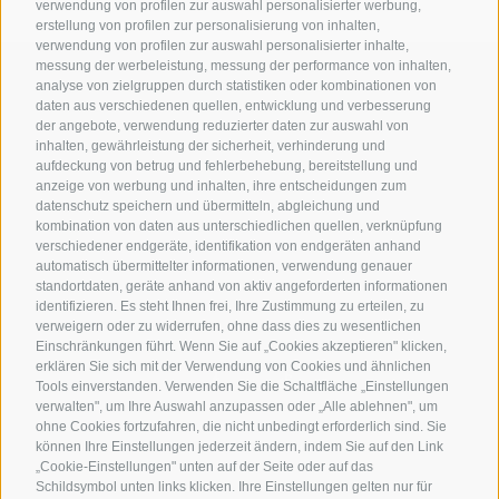
verwendung von profilen zur auswahl personalisierter werbung,
erstellung von profilen zur personalisierung von inhalten,
verwendung von profilen zur auswahl personalisierter inhalte,
messung der werbeleistung, messung der performance von inhalten,
analyse von zielgruppen durch statistiken oder kombinationen von
daten aus verschiedenen quellen, entwicklung und verbesserung
Kontaktieren Sie uns
der angebote, verwendung reduzierter daten zur auswahl von
inhalten, gewährleistung der sicherheit, verhinderung und
aufdeckung von betrug und fehlerbehebung, bereitstellung und
anzeige von werbung und inhalten, ihre entscheidungen zum
Gasthof Kircher | Fam. Harder
datenschutz speichern und übermitteln, abgleichung und
Umser Straße 10 | 39050 Völs am Schlern (BZ) |
kombination von daten aus unterschiedlichen quellen, verknüpfung
Italien
verschiedener endgeräte, identifikation von endgeräten anhand
automatisch übermittelter informationen, verwendung genauer
Tel.
+39 0471 725 151
standortdaten, geräte anhand von aktiv angeforderten informationen
Fax
+39 0471 724 396
identifizieren. Es steht Ihnen frei, Ihre Zustimmung zu erteilen, zu
info@gasthof-kircher.it
verweigern oder zu widerrufen, ohne dass dies zu wesentlichen
Einschränkungen führt. Wenn Sie auf „Cookies akzeptieren" klicken,
erklären Sie sich mit der Verwendung von Cookies und ähnlichen
Tools einverstanden. Verwenden Sie die Schaltfläche „Einstellungen
verwalten", um Ihre Auswahl anzupassen oder „Alle ablehnen", um
ohne Cookies fortzufahren, die nicht unbedingt erforderlich sind. Sie
können Ihre Einstellungen jederzeit ändern, indem Sie auf den Link
„Cookie-Einstellungen" unten auf der Seite oder auf das
Schildsymbol unten links klicken. Ihre Einstellungen gelten nur für