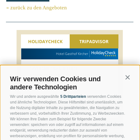
« zurück zu den Angeboten
HOLIDAYCHECK
TRIPADVISOR
Hotel Gasthof Kircher
"
Wiederholt einen
angenehmen Aufenthalt im
Contin
Wir verwenden Cookies und
Hotel Kircher
"
andere Technologien
Roland, 61-65, Juli 2026
Wir und andere ausgewählte
5 Drittparteien
verwenden Cookies
und ähnliche Technologien. Diese Hilfsmittel sind unerlässlich, um
Jetzt bewerten
die Nutzung digitaler Inhalte zu gewährleisten, die Navigation zu
verbessern und, vorbehaltlich Ihrer Zustimmung, zu Werbezwecken.
Wir können Ihre Daten zum Beispiel für folgende Zwecke
verwenden: speichern von oder zugriff auf informationen auf einem
endgerät, verwendung reduzierter daten zur auswahl von
werbeanzeigen, erstellung von profilen für personalisierte werbung,