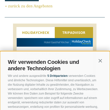
« zurück zu den Angeboten
HOLIDAYCHECK
TRIPADVISOR
Hotel Gasthof Kircher
"
Wiederholt einen
angenehmen Aufenthalt im
Contin
Wir verwenden Cookies und
Hotel Kircher
"
andere Technologien
Roland, 61-65, Juli 2026
Wir und andere ausgewählte
5 Drittparteien
verwenden Cookies
und ähnliche Technologien. Diese Hilfsmittel sind unerlässlich, um
Jetzt bewerten
die Nutzung digitaler Inhalte zu gewährleisten, die Navigation zu
verbessern und, vorbehaltlich Ihrer Zustimmung, zu Werbezwecken.
Wir können Ihre Daten zum Beispiel für folgende Zwecke
verwenden: speichern von oder zugriff auf informationen auf einem
endgerät, verwendung reduzierter daten zur auswahl von
werbeanzeigen, erstellung von profilen für personalisierte werbung,