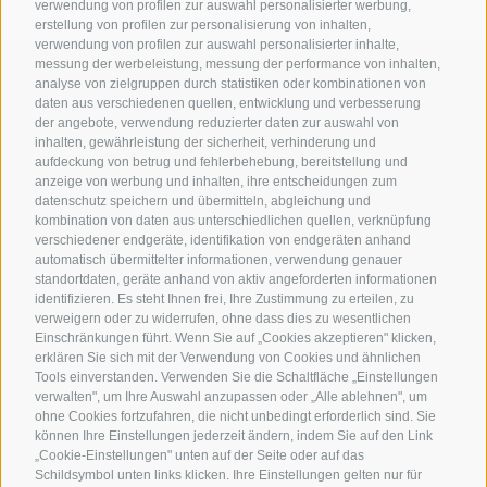
verwendung von profilen zur auswahl personalisierter werbung,
erstellung von profilen zur personalisierung von inhalten,
verwendung von profilen zur auswahl personalisierter inhalte,
messung der werbeleistung, messung der performance von inhalten,
analyse von zielgruppen durch statistiken oder kombinationen von
daten aus verschiedenen quellen, entwicklung und verbesserung
Kontaktieren Sie uns
der angebote, verwendung reduzierter daten zur auswahl von
inhalten, gewährleistung der sicherheit, verhinderung und
aufdeckung von betrug und fehlerbehebung, bereitstellung und
anzeige von werbung und inhalten, ihre entscheidungen zum
Gasthof Kircher | Fam. Harder
datenschutz speichern und übermitteln, abgleichung und
Umser Straße 10 | 39050 Völs am Schlern (BZ) |
kombination von daten aus unterschiedlichen quellen, verknüpfung
Italien
verschiedener endgeräte, identifikation von endgeräten anhand
automatisch übermittelter informationen, verwendung genauer
Tel.
+39 0471 725 151
standortdaten, geräte anhand von aktiv angeforderten informationen
Fax
+39 0471 724 396
identifizieren. Es steht Ihnen frei, Ihre Zustimmung zu erteilen, zu
info@gasthof-kircher.it
verweigern oder zu widerrufen, ohne dass dies zu wesentlichen
Einschränkungen führt. Wenn Sie auf „Cookies akzeptieren" klicken,
erklären Sie sich mit der Verwendung von Cookies und ähnlichen
Tools einverstanden. Verwenden Sie die Schaltfläche „Einstellungen
verwalten", um Ihre Auswahl anzupassen oder „Alle ablehnen", um
ohne Cookies fortzufahren, die nicht unbedingt erforderlich sind. Sie
können Ihre Einstellungen jederzeit ändern, indem Sie auf den Link
„Cookie-Einstellungen" unten auf der Seite oder auf das
Schildsymbol unten links klicken. Ihre Einstellungen gelten nur für